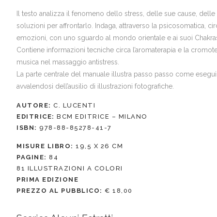
Il testo analizza il fenomeno dello stress, delle sue cause, d
soluzioni per affrontarlo. Indaga, attraverso la psicosomatica, c
emozioni, con uno sguardo al mondo orientale e ai suoi Chakra
Contiene informazioni tecniche circa l’aromaterapia e la cromot
musica nel massaggio antistress.
La parte centrale del manuale illustra passo passo come eseguir
avvalendosi dell’ausilio di illustrazioni fotografiche.
AUTORE:
C. LUCENTI
EDITRICE:
BCM EDITRICE – MILANO
ISBN:
978-88-85278-41-7
MISURE LIBRO:
19,5 X 26 CM
PAGINE:
84
81 ILLUSTRAZIONI A COLORI
PRIMA EDIZIONE
PREZZO AL PUBBLICO:
€ 18,00