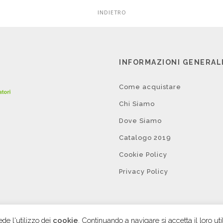
INDIETRO
INFORMAZIONI GENERAL
Come acquistare
Chi Siamo
Dove Siamo
Catalogo 2019
Cookie Policy
Privacy Policy
de l'utilizzo dei
cookie
. Continuando a navigare si accetta il loro uti
© 2019 BCM Editrice – All rights reserved – Credits by
Pdr Web Consulting