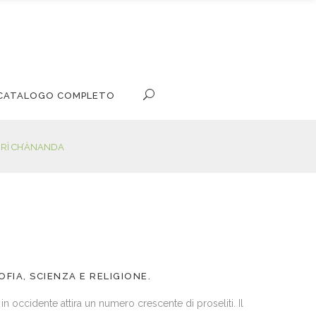
L CATALOGO COMPLETO
HRÌ CH’ÀNANDA
OFIA, SCIENZA E RELIGIONE.
n occidente attira un numero crescente di proseliti. Il