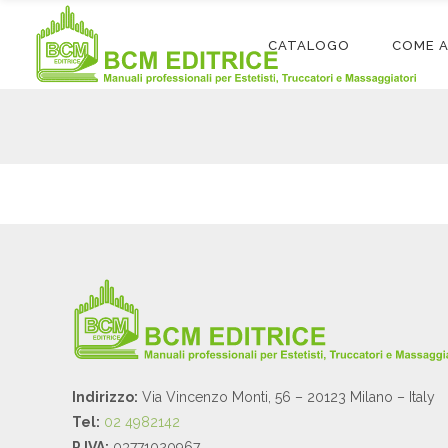
CATALOGO
COME 
Indirizzo:
Via Vincenzo Monti, 56 – 20123 Milano – Italy
Tel:
02 4982142
P.IVA:
03771020967