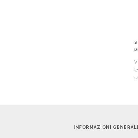
S
D
V
t
c
INFORMAZIONI GENERAL